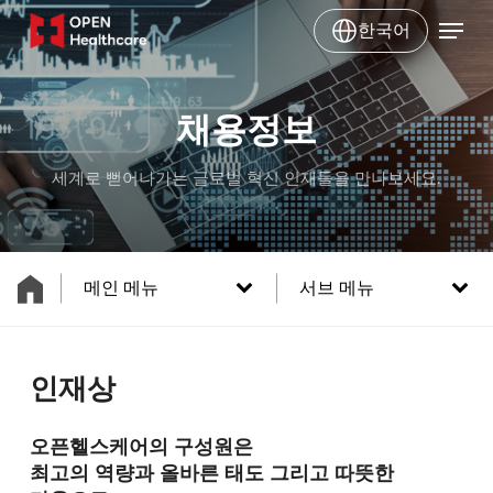
Skip
Menu
한국어
to
main
content
채용정보
세계로 뻗어나가는 글로벌 혁신 인재들을 만나보세요.
메인 메뉴
서브 메뉴
인재상
오픈헬스케어의 구성원은
최고의 역량과 올바른 태도 그리고 따뜻한