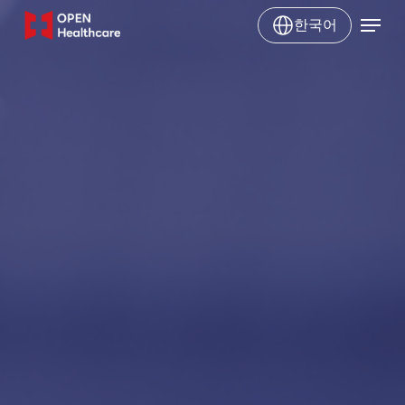
Skip
Menu
한국어
to
main
content