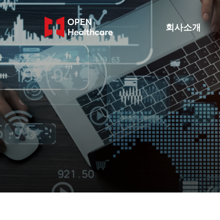
Skip
to
회사소개
main
content