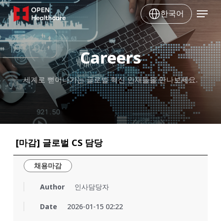
Skip
Menu
한국어
to
main
content
Careers
세계로 뻗어나가는 글로벌 혁신 인재들을 만나보세요.
[마감] 글로벌 CS 담당
채용마감
Author
인사담당자
Date
2026-01-15 02:22