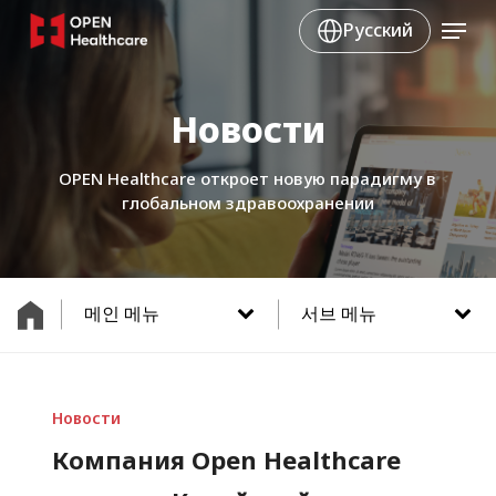
Skip
Menu
Русский
to
main
content
Новости
OPEN Healthcare откроет новую парадигму в
глобальном здравоохранении
메인 메뉴
서브 메뉴
Новости
Компания Open Healthcare