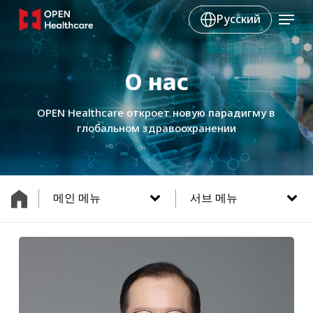
Skip
Menu
Русский
to
main
content
О нас
OPEN Healthcare откроет новую парадигму в
глобальном здравоохранении
메인 메뉴
서브 메뉴